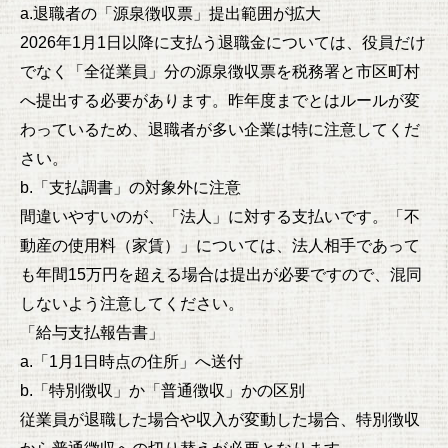
a.退職者の「源泉徴収票」提出範囲が拡大
2026年1月1日以降に支払う退職金については、役員だけ
でなく「全従業員」分の源泉徴収票を税務署と市区町村
へ提出する必要があります。昨年度までとはルールが変
わっているため、退職者が多い企業は特に注意してくだ
さい。
b.「支払調書」の対象外に注意
間違いやすいのが、「法人」に対する支払いです。「不
動産の使用料（家賃）」については、法人相手であって
も年間15万円を超える場合は提出が必要ですので、混同
しないよう注意してください。
「給与支払報告書」
a.「1月1日時点の住所」へ送付
b.「特別徴収」か「普通徴収」かの区別
従業員が退職した場合や収入が変動した場合、特別徴収
から普通徴収への切り替えが必要となります。