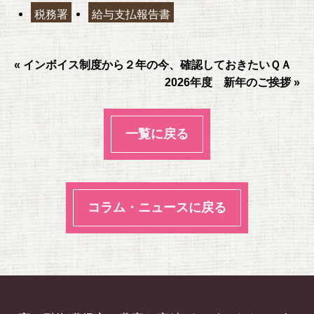
o
税務署
給与支払報告書
o
k
« インボイス制度から２年の今、確認しておきたいＱＡ
2026年度 新年のご挨拶 »
一覧に戻る
コラム・ニュースに戻る