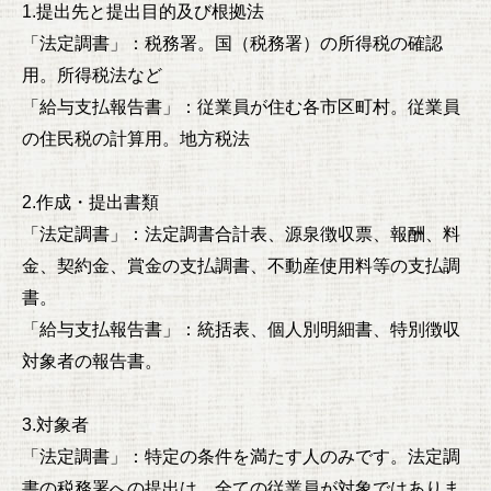
1.提出先と提出目的及び根拠法
「法定調書」：税務署。国（税務署）の所得税の確認
用。所得税法など
「給与支払報告書」：従業員が住む各市区町村。従業員
の住民税の計算用。地方税法
2.作成・提出書類
「法定調書」：法定調書合計表、源泉徴収票、報酬、料
金、契約金、賞金の支払調書、不動産使用料等の支払調
書。
「給与支払報告書」：統括表、個人別明細書、特別徴収
対象者の報告書。
3.対象者
「法定調書」：特定の条件を満たす人のみです。法定調
書の税務署への提出は、全ての従業員が対象ではありま