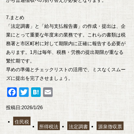
7.まとめ
「法定調書」と「給与支払報告書」の作成・提出は、企
業にとって重要な年度末の業務です。これらの書類は税
務署と市区町村に対して期限内に正確に報告する必要が
あります。1月は毎年、税務・労務の提出期限が重なる
繁忙期です。
早めの準備とチェックリストの活用で、ミスなくスムー
ズに提出を完了させましょう。
F
T
H
E
a
wi
at
m
投稿日:2026/1/26
c
tt
e
ail
e
er
n
住民税
所得税法
法定調書
源泉徴収票
b
a