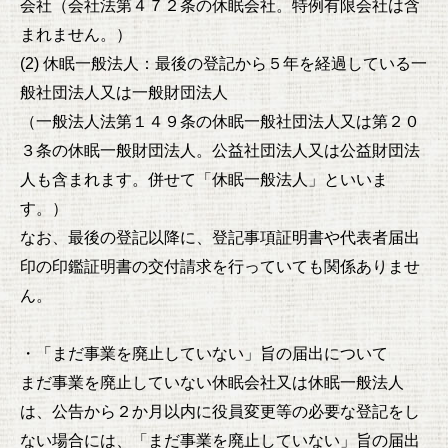
会社（会社法第４７２条の休眠会社。特例有限会社は含
まれません。）
(2) 休眠一般法人：最後の登記から５年を経過している一
般社団法人又は一般財団法人
（一般法人法第１４９条の休眠一般社団法人又は第２０
３条の休眠一般財団法人。公益社団法人又は公益財団法
人も含まれます。併せて「休眠一般法人」といいま
す。）
なお、最後の登記以降に、登記事項証明書や代表者届出
印の印鑑証明書の交付請求を行っていても関係ありませ
ん。
・「まだ事業を廃止していない」旨の届出について
まだ事業を廃止していない休眠会社又は休眠一般法人
は、公告から２か月以内に役員変更等の必要な登記をし
ない場合には、「まだ事業を廃止していない」旨の届出