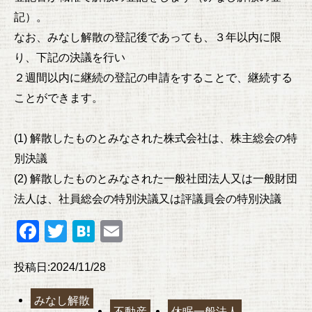
記）。
なお、みなし解散の登記後であっても、３年以内に限
り、下記の決議を行い
２週間以内に継続の登記の申請をすることで、継続する
ことができます。
(1) 解散したものとみなされた株式会社は、株主総会の特
別決議
(2) 解散したものとみなされた一般社団法人又は一般財団
法人は、社員総会の特別決議又は評議員会の特別決議
F
T
H
E
a
wi
at
m
投稿日:2024/11/28
c
tt
e
ail
e
er
n
みなし解散
不動産
休眠一般法人