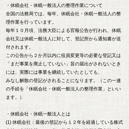
・休眠会社・休眠一般法人の整理作業について
全国の法務局では、毎年、休眠会社・休眠一般法人の整
理作業を行っています。
毎年１０月頃、法務大臣による官報公告が行われ、休眠
会社又は休眠一般法人に対して、登記所から通知書が送
付されます。
この公告から２か月以内に役員変更等の必要な登記又は
「まだ事業を廃止していない」旨の届出がされないとき
には、実際には事業を継続していたとしても、
みなし解散の登記がされることになります。（この一連
の手続を「休眠会社・休眠一般法人の整理作業」といい
ます。）
・休眠会社・休眠一般法人とは
(1) 休眠会社：最後の登記から１２年を経過している株式