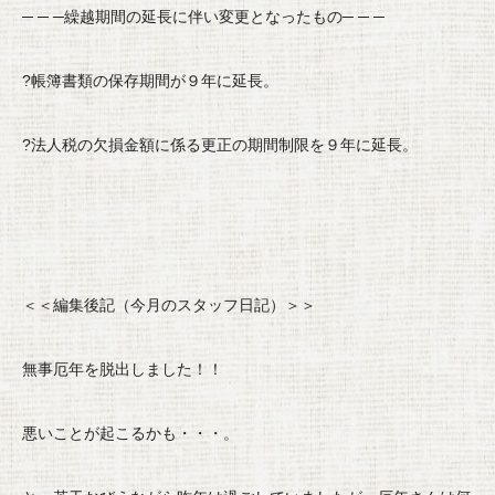
─ ─ ─繰越期間の延長に伴い変更となったもの─ ─ ─
?帳簿書類の保存期間が９年に延長。
?法人税の欠損金額に係る更正の期間制限を９年に延長。
＜＜編集後記（今月のスタッフ日記）＞＞
無事厄年を脱出しました！！
悪いことが起こるかも・・・。