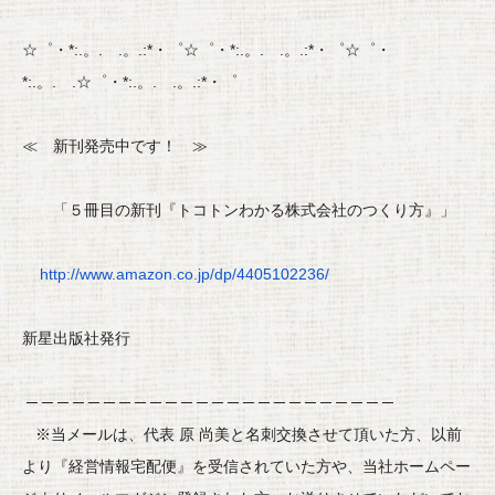
☆゜・*:.。. .。.:*・゜☆゜・*:.。. .。.:*・゜☆゜・
*:.。. .☆゜・*:.。. .。.:*・゜
≪ 新刊発売中です！ ≫
「５冊目の新刊『トコトンわかる株式会社のつくり方』」
http://www.amazon.co.jp/dp/
4405102236/
新星出版社発行
─ ─ ─ ─ ─ ─ ─ ─ ─ ─ ─ ─ ─ ─ ─ ─ ─ ─ ─ ─ ─ ─ ─ ─
※当メールは、代表 原 尚美と名刺交換させて頂いた方、
以前
より『経営情報宅配便』を受信されていた方や、
当社ホームペー