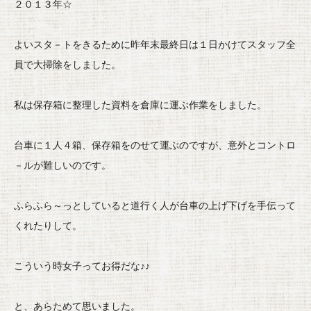
２０１３年☆
よいスタ－
トをきるために昨年末最終日は１日かけてスタッフ全
員で大掃除を
しました。
私は保存箱に整理した資料を倉庫に運ぶ作業をしました。
台車に１人４箱、保存箱をのせて運ぶのですが、意外とコントロ
－
ルが難しいのです。
ふらふら～
っとしていると道行く人が台車の上げ下げを手伝って
くれたりして
。
こういう時女子ってお得だな♪♪
と、あらためて思いました。