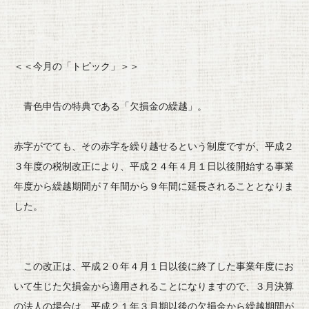
＜＜今月の「トピック」＞＞
青色申告の特典である「欠損金の繰越」。
赤字がでても、その赤字を繰り越せるという制度ですが、
平成２
３年度の税制改正により、
平成２４年４月１日以後開始する事業
年度から
繰越期間が７年間から９年間に延長されることとなりま
した。
この改正は、
平成２０年４月１日以後に終了した事業年度にお
いて生じた
欠損金から適用されることになりますので、
３月決算
の法人の場合は、
平成２１年３月期以後の欠損金から繰越期間が