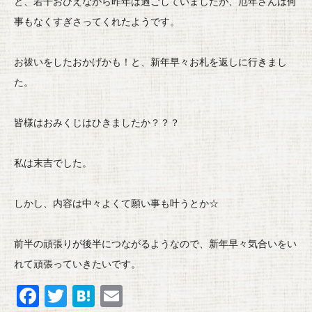
と、若干おびえながら昨年は過ごしていましたが、
厄年さんは何
事もなくすぎさってくれたようです。
お祓いをしたおかげかも！と、新年早々お札を返しに行きまし
た。
皆様はおみくじはひきましたか？？？
私は末吉でした。
しかし、内容は中々よくて願い事も叶うとか☆
前半の頑張りが後半につながるようなので、
新年早々気合いをい
れて頑張っていきたいです。
F
T
H
E