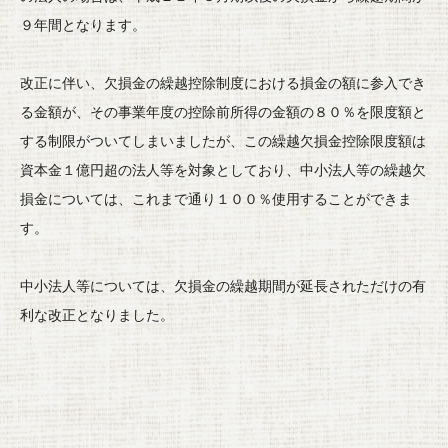
９年間となります。
改正に伴い、
欠損金の繰越控除制度における損金の額に参入でき
る金額が、
その事業年度の控除前所得の金額の８０％
を限度額と
する制限がついてしまいましたが、
この繰越欠損金控除限度額は
資本金１億円超の法人等を対象として
おり、
中小法人等の繰越欠
損金については、これまで通り１００％
使用することができま
す。
中小法人等については、
欠損金の繰越期間が延長されただけの有
利な改正となりました。