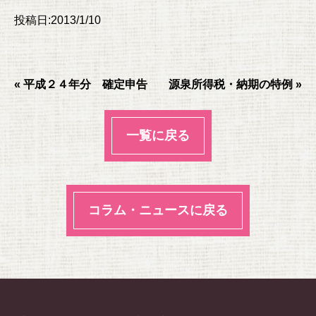
a
wi
at
m
投稿日:2013/1/10
c
tt
e
ail
e
er
n
b
a
« 平成２４年分 確定申告
源泉所得税・納期の特例 »
o
o
一覧に戻る
k
コラム・ニュースに戻る