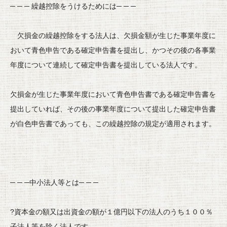
─ ─ ─ 繰越控除をうけるためには─ ─ ─
欠損金の繰越控除をする法人は、
欠損金額が生じた事業年度に
おいて青色申告である確定申告書を提
出し、
かつその後の各事業
年度について連続して確定申告書を提出してい
る法人です。
欠損金が生じた事業年度において青色申告書である確定申告書を
提
出していれば、
その後の事業年度について提出した確定申告書
が白色申告書であっ
ても、この繰越控除の規定が適用されます。
─ ─ ─中小法人等とは─ ─ ─
?資本金の額又は出資金の額が１億円以下の法人のうち１００％
子法人等を除く法人です。