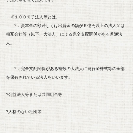
※１００％子法人等とは、
?．
資本金の額若しくは出資金の額が５億円以上の法人又は
相互会社等
（以下、大法人）による完全支配関係がある普通法
人。
?．
完全支配関係がある複数の大法人に発行済株式等の全部
を保有され
ている法人をいいます。
?公益法人等または共同組合等
?人格のない社団等