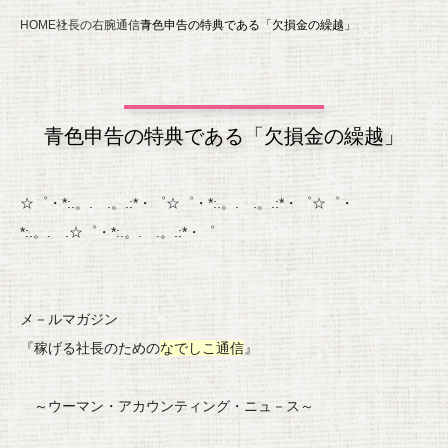
HOME
社長の右腕通信
青色申告の特典である「欠損金の繰越」
青色申告の特典である「欠損金の繰越」
☆゜・*:.。. .。.:*・゜☆゜・*:.。. .。.:*・゜☆゜・
*:.。. .☆゜・*:.。. .。.:*・゜
メ－ルマガジン
『稼げる社長のための
なでしこ
通信
』
～ウーマン・アカウンティング・ニュ－ス～