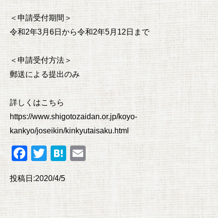
＜申請受付期間＞
令和2年3月6日から令和2年5月12日まで
＜申請受付方法＞
郵送による提出のみ
詳しくはこちら
https://www.shigotozaidan.or.jp/koyo-
kankyo/joseikin/kinkyutaisaku.html
F
T
H
E
a
wi
at
m
投稿日:2020/4/5
c
tt
e
ail
e
er
n
b
a