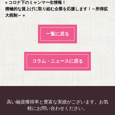
« コロナ下のミャンマー生情報！
o
積極的な賃上げに取り組む企業を応援します！～所得拡
o
大税制～ »
k
一覧に戻る
コラム・ニュースに戻る
高い融資獲得率と豊富な実績がございます。お気
軽にお問い合わせください。