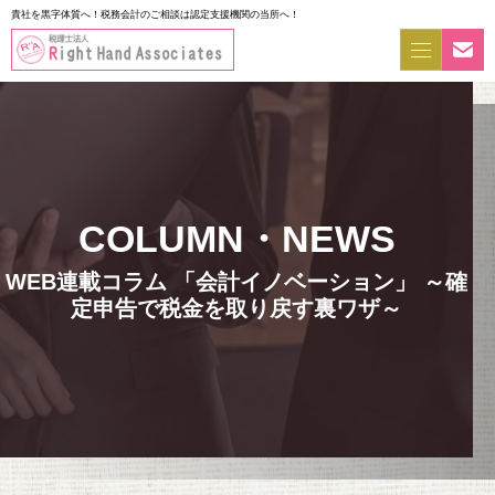
貴社を黒字体質へ！税務会計のご相談は認定支援機関の当所へ！
WEB連載コラム 「会計イノベーション」 ～確
定申告で税金を取り戻す裏ワザ～