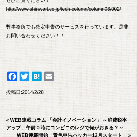
http://www.shinwart.co.jp/tech-column/column06/002/
弊事務所でも確定申告のサービスを行っています。是非
お問い合わせください！！
F
T
H
E
a
wi
at
m
投稿日:2014/2/28
c
tt
e
ail
e
er
n
b
a
« WEB連載コラム 「会計イノベーション」 ～消費税率
o
アップ、午前０時にコンビニのレジで何がおきる？～
o
WEB連載開始「青色申告ハッカー12月スタート」 »