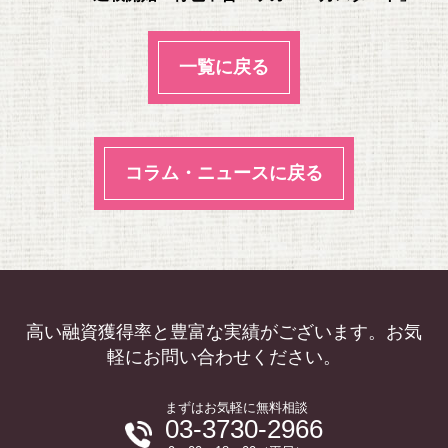
k
一覧に戻る
コラム・ニュースに戻る
高い融資獲得率と豊富な実績がございます。お気
軽にお問い合わせください。
まずはお気軽に無料相談
03-3730-2966