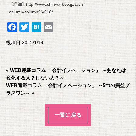
【詳細】
http://www.shinwart.co.jp/tech-
column/column06/010/
F
T
H
E
a
wi
at
m
投稿日:2015/1/14
c
tt
e
ail
e
er
n
b
a
« WEB連載コラム 「会計イノベーション」 ～あなたは
o
変化する人？しない人？～
o
WEB連載コラム 「会計イノベーション」 ～5つの損益プ
k
ラスワン～ »
一覧に戻る