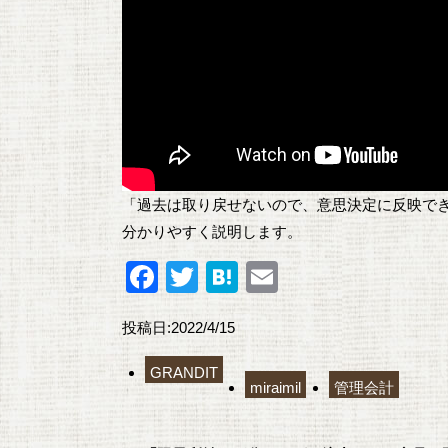
「過去は取り戻せないので、意思決定に反映で
分かりやすく説明します。
F
T
H
E
a
wi
at
m
投稿日:2022/4/15
c
tt
e
ail
e
er
n
GRANDIT
miraimil
管理会計
b
a
o