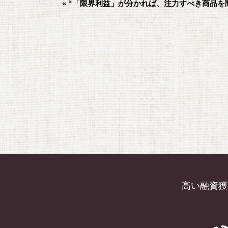
« “「限界利益」が分かれば、注力すべき商品
o
k
高い融資獲