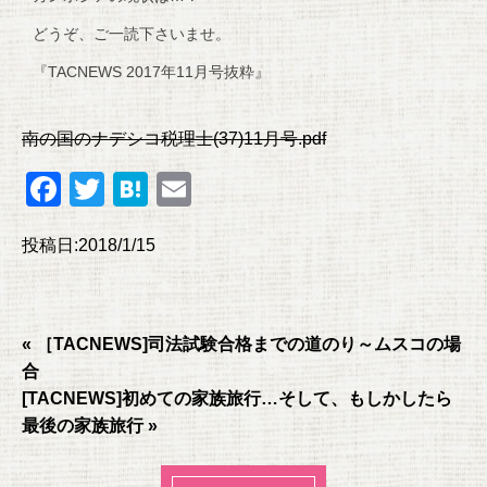
どうぞ、ご一読下さいませ。
『TACNEWS 2017年11月号抜粋』
南の国のナデシコ税理士(37)11月号.pdf
F
T
H
E
a
wi
at
m
投稿日:2018/1/15
c
tt
e
ail
e
er
n
b
a
« ［TACNEWS]司法試験合格までの道のり～ムスコの場
o
合
o
[TACNEWS]初めての家族旅行…そして、もしかしたら
k
最後の家族旅行 »