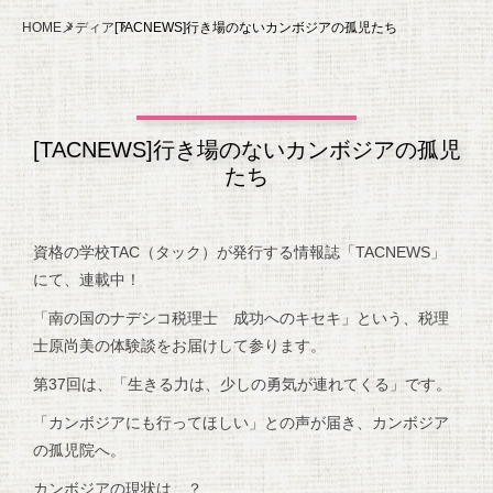
HOME
メディア
[TACNEWS]行き場のないカンボジアの孤児たち
[TACNEWS]行き場のないカンボジアの孤児
たち
資格の学校TAC（タック）が発行する情報誌「TACNEWS」
にて、連載中！
「南の国のナデシコ税理士 成功へのキセキ」という、税理
士原尚美の体験談をお届けして参ります。
第37回は、「生きる力は、少しの勇気が連れてくる」です。
「カンボジアにも行ってほしい」との声が届き、カンボジア
の孤児院へ。
カンボジアの現状は…？