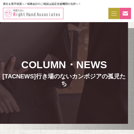
貴社を黒字体質へ！税務会計のご相談は認定支援機関の当所へ！
[TACNEWS]行き場のないカンボジアの孤児た
ち