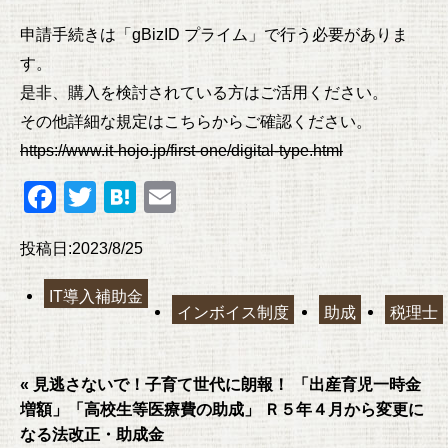
申請手続きは「gBizID プライム」で行う必要がありま
す。
是非、購入を検討されている方はご活用ください。
その他詳細な規定はこちらからご確認ください。
https://www.it-hojo.jp/first-one/digital-type.html
F
T
H
E
a
wi
at
m
投稿日:2023/8/25
c
tt
e
ail
e
er
n
IT導入補助金
インボイス制度
助成
税理士
b
a
o
o
« 見逃さないで！子育て世代に朗報！ 「出産育児一時金
増額」「高校生等医療費の助成」 Ｒ５年４月から変更に
k
なる法改正・助成金