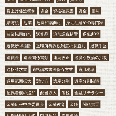
賃上げ促進税制
賃金
資格確認書
資金
贈与
贈与税
起業
超富裕層向け
身近な経済の専門家
農業協同組合
返礼品
追加課税措置
退職所得
退職所得控除
退職所得課税制度の見直し
退職手当
退職金
送金関係書類
連続改正
過度な飲酒の抑制
適格請求書
適格請求書等保存方式
適用税率
適用範囲拡大
選び方
遺産分割
遺産分割協議
配偶者欄の追加
配当収入
酒税
金融リテラシー
金融広報中央委員会
金融教育
金銭
関税措置