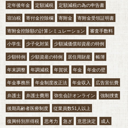
定年後年金
定額減税
定額減税の為の申告書
宿泊税
寄付金控除欄
寄附金
寄附金受領証明書
寄附金控除額の計算シミュレーション
審査手数料
小学生
少子化対策
少額減価償却資産の特例
少額特例
少額資産の特例
居住用財産
帳簿
年末調整
年調減税
年賀状
年金
年金の壁
年金事務所
年金制度改正法
年金収入
広告宣伝費
弁護士
弁護士費用
弥生会計オンライン
強制捜査
後期高齢者医療制度
従業員数51人以上
復興特別所得税
思考力
急ぎ
意思決定
成人