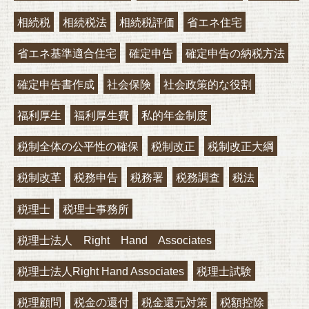
相続税
相続税法
相続税評価
省エネ住宅
省エネ基準適合住宅
確定申告
確定申告の納税方法
確定申告書作成
社会保険
社会政策的な役割
福利厚生
福利厚生費
私的年金制度
税制全体の公平性の確保
税制改正
税制改正大綱
税制改革
税務申告
税務署
税務調査
税法
税理士
税理士事務所
税理士法人 Right Hand Associates
税理士法人Right Hand Associates
税理士試験
税理顧問
税金の還付
税金還元対策
税額控除