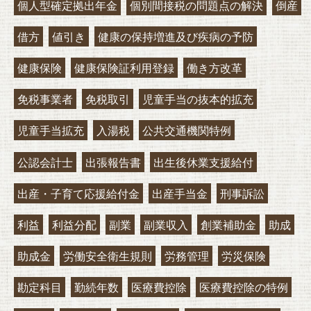
個人型確定拠出年金
個別間接税の問題点の解決
倒産
借方
値引き
健康の保持増進及び疾病の予防
健康保険
健康保険証利用登録
働き方改革
免税事業者
免税取引
児童手当の抜本的拡充
児童手当拡充
入湯税
公共交通機関特例
公認会計士
出張報告書
出生後休業支援給付
出産・子育て応援給付金
出産手当金
刑事訴訟
利益
利益分配
副業
副業収入
創業補助金
助成
助成金
労働安全衛生規則
労務管理
労災保険
勘定科目
勤続年数
医療費控除
医療費控除の特例