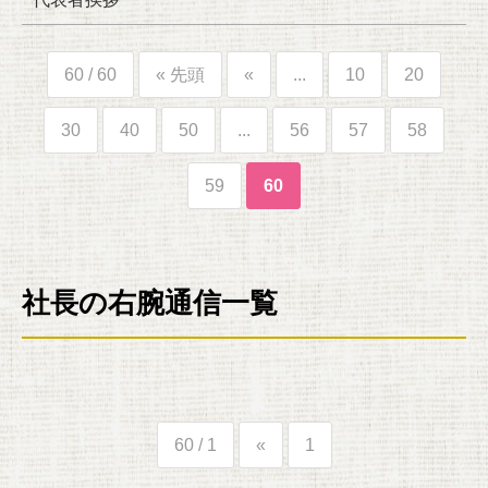
60 / 60
« 先頭
«
...
10
20
30
40
50
...
56
57
58
59
60
社長の右腕通信一覧
60 / 1
«
1