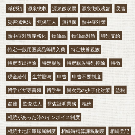
減税額
源泉徴収
源泉徴収票
源泉徴収税額
災害
災害減免法
無保証人
無担保
熱中症対策
熱中症対策義務化
物価高
物価高対策
特別支給
特定一般用医薬品等購入費
特定扶養親族
特定支出控除
特定親族
特定親族特別控除
特徴
現金給付
生前贈与
申告
申告不要制度
留学ビザ等書類
留学生
異次元の少子化対策
益税
盗難
監査法人
監査証明業務
相続
相続があった時のインボイス制度
相続土地国庫帰属制度
相続時精算課税制度
相続登記