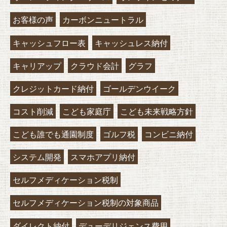
お客様の声
カーボンニュートラル
キャッシュフロー表
キャッシュレス納付
キャリアップ
クラウド会計
グラフ
クレジットカード納付
ゴールデンウイーク
コスト削減
こども家庭庁
こども未来戦略方針
こども誰でも通園制度
ゴルフ税
コンビニ納付
システム開発
スマホアプリ納付
セルフメディケーション税制
セルフメディケーション税制の対象商品
ダイレクト納付
デューデリジェンス費用