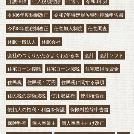
介護保険
仕入税額控除
仕送り
令和3年分
令和6年度税制改正
令和7年特定親族特別控除申告書
令和8年度税制改正
任意加入制度
任意調査
休眠一般法人
休眠会社
会社のつくりかたがよくわかる本
会計
会計ソフト
住宅ローン控除
住宅ローン減税
住宅取得等資金
住民税
住民税１万円
住民税に関する事項
住民税の定額減税
使用収益権
使用権資産
依頼人の権利・利益を保護
保険料控除申告書
保険料率
個人事業主
個人事業主向け改正