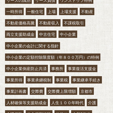
リースの識別
リース負債
ワンストップ特例
一時所得
一般住宅
上場
上場支援
不動産
不動産価格高騰
不動産収入
不課税取引
両立支援助成金
中古住宅
中小企業
中小企業の会計に関する指針
中小企業の定額控除限度額（年８００万円）の特例
中小企業倒産防止共済
事務所
事業復活支援金
事業所得
事業承継税制
事業税
事業継承手続き
事業計画書
交際費
交際費上限増額
京都市
人材確保等支援助成金
人生１００年時代
介護