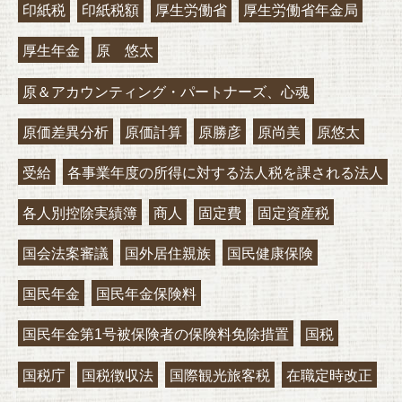
印紙税
印紙税額
厚生労働省
厚生労働省年金局
厚生年金
原 悠太
原＆アカウンティング・パートナーズ、心魂
原価差異分析
原価計算
原勝彦
原尚美
原悠太
受給
各事業年度の所得に対する法人税を課される法人
各人別控除実績簿
商人
固定費
固定資産税
国会法案審議
国外居住親族
国民健康保険
国民年金
国民年金保険料
国民年金第1号被保険者の保険料免除措置
国税
国税庁
国税徴収法
国際観光旅客税
在職定時改正