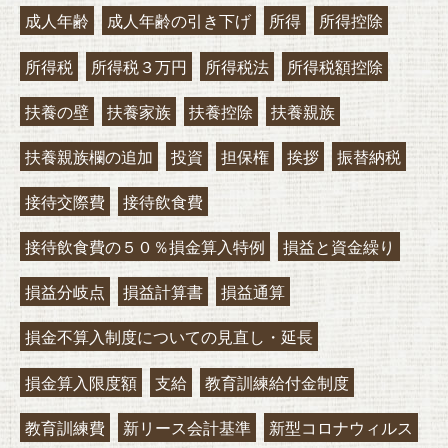
成人年齢
成人年齢の引き下げ
所得
所得控除
所得税
所得税３万円
所得税法
所得税額控除
扶養の壁
扶養家族
扶養控除
扶養親族
扶養親族欄の追加
投資
担保権
挨拶
振替納税
接待交際費
接待飲食費
接待飲食費の５０％損金算入特例
損益と資金繰り
損益分岐点
損益計算書
損益通算
損金不算入制度についての見直し・延長
損金算入限度額
支給
教育訓練給付金制度
教育訓練費
新リース会計基準
新型コロナウィルス