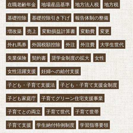
在職老齢年金
地場産品基準
地方法人税
地方税
基礎控除
基礎控除引き下げ
報告体制の整備
増改築
売上
変動損益計算書
変動費
変更
外れ馬券
外国税額控除
外注
外注費
大学生世代
失業保険
契約書
奨学金制度の拡大
女性
女性活躍支援
妊婦への給付支援
子ども・子育て支援法
子ども・子育て支援金制度
子ども家庭庁
子育てグリーン住宅支援事業
子育てとの両立
子育て世代
子育て世帯
子育て支援
学生納付特例制度
学習指導要領