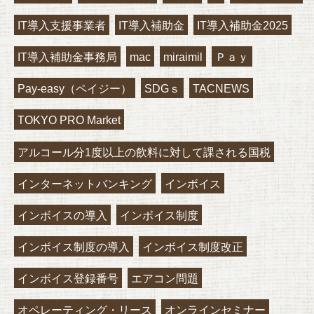
IT導入支援事業者
IT導入補助金
IT導入補助金2025
IT導入補助金事務局
mac
miraimil
Ｐａｙ
Pay-easy（ペイジー）
SDGｓ
TACNEWS
TOKYO PRO Market
アルコール分1度以上の飲料に対して課される国税
インターネットバンキング
インボイス
インボイスの導入
インボイス制度
インボイス制度の導入
インボイス制度改正
インボイス登録番号
エアコン問題
オペレーティング・リース
オンラインセミナー