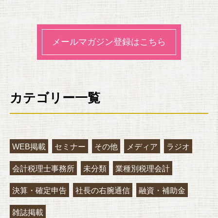
メールマガジン登録はこちら
カテゴリー一覧
WEB掲載
セミナー
その他
メディア
ラジオ
会計税理士事務所
未分類
業種別税理会計
決算・確定申告
社長の右腕通信
融資・補助金
雑誌掲載