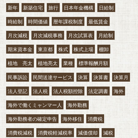
新年
新築住宅
旅行
日本年金機構
日給制
時給制
時間価値
暦年課税制度
最低賃金
月次減税
月次減税事務
月次試算表
月給制
期末資本金
東京都
株式
株式上場
棚卸
植地 亮太
植地亮太
業種
標準報酬月額
民事訴訟
民間送達サービス
決算
決算書
決算月
法人登記
法人税
法人税額控除
法定調書
海外
海外で働くミャンマー人
海外勤務
海外勤務者の確定申告
海外移住
消費税
消費税減税
消費税軽減税率
減価償却
減税