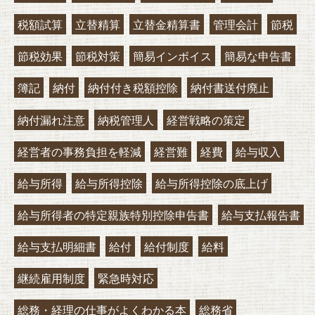
税額試算
立替精算
立替金精算書
管理会計
節税
節税効果
節税対策
簡易インボイス
簡易な申告書
簿記
納付
納付付き税額控除
納付書送付廃止
納付漏れ注意
納税管理人
経営戦略の策定
経営者の事務負担を軽減
経営難
経費
給与収入
給与所得
給与所得控除
給与所得控除の底上げ
給与所得者の特定親族特別控除申告書
給与支払報告書
給与支払明細書
給付
給付制度
給料
継続雇用制度
緊急時対応
総務・経理の仕事がよくわかる本
総務省