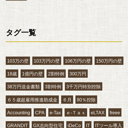
タグ一覧
103万の壁
103万円の壁
106万円の壁
150万円の壁
18歳
1億円の壁
2割特例
300万円
38万円送金書類
3割特例
3千万円特別控除
６５歳超雇用推進助成金
６月
80％控除
Accounting
CPA
e-Tax
ｅ‐Ｔａｘ
eLTAX
freee
GRANDIT
GX志向型住宅
iDeCo
IT
ITツール導入