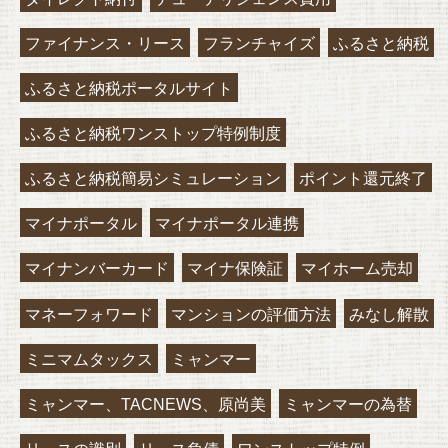
ファイナンス・リース
フランチャイズ
ふるさと納税
ふるさと納税ポータルサイト
ふるさと納税ワンストップ特例制度
ふるさと納税簡易シミュレーション
ポイント還元終了
マイナポータル
マイナポータル連携
マイナンバーカード
マイナ保険証
マイホーム売却
マネーフォワード
マンションの評価方法
みなし解散
ミニマムタックス
ミャンマー
ミャンマー、TACNEWS、原尚美
ミャンマーの為替