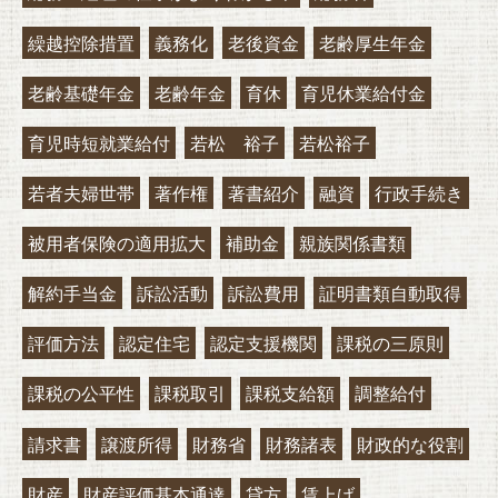
繰越控除措置
義務化
老後資金
老齢厚生年金
老齢基礎年金
老齢年金
育休
育児休業給付金
育児時短就業給付
若松 裕子
若松裕子
若者夫婦世帯
著作権
著書紹介
融資
行政手続き
被用者保険の適用拡大
補助金
親族関係書類
解約手当金
訴訟活動
訴訟費用
証明書類自動取得
評価方法
認定住宅
認定支援機関
課税の三原則
課税の公平性
課税取引
課税支給額
調整給付
請求書
譲渡所得
財務省
財務諸表
財政的な役割
財産
財産評価基本通達
貸方
賃上げ