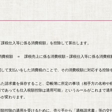
「課税仕入等に係る消費税額」を控除して算出します。
消費税額 ＝ 課税売上に係る消費税額－課税仕入等に係る消費税
関して支払いをした消費税のことで、その消費税額に対応する控除
れた請求書を保存すること、②帳簿に所定の事項（相手方の名称や
者であっても仕入税額控除は適用可能」というルールがこれまで適
ルが変わります。
税額控除の適用を受けるために、売り手から「適格請求書」等の交