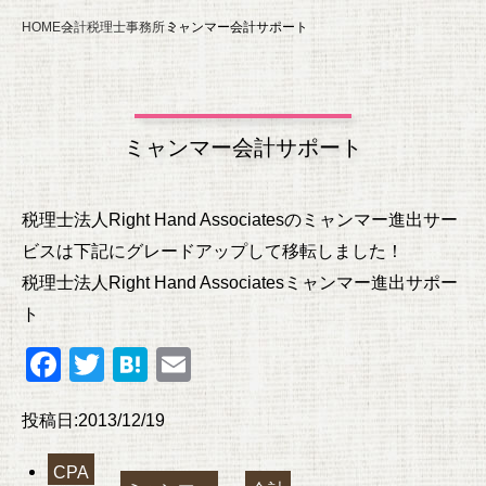
HOME
会計税理士事務所
ミャンマー会計サポート
ミャンマー会計サポート
税理士法人Right Hand Associatesのミャンマー進出サー
ビスは下記にグレードアップして移転しました！
税理士法人Right Hand Associatesミャンマー進出サポー
ト
F
T
H
E
a
wi
at
m
投稿日:2013/12/19
c
tt
e
ail
e
er
n
CPA