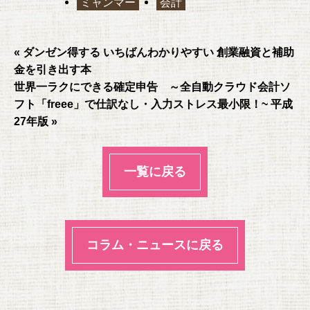
ミャンマー
会計
b
a
o
o
« ダンゼン得する いちばんわかりやすい 創業融資と補助
金を引き出す本
k
世界一ラクにできる確定申告 ～全自動クラウド会計ソ
フト「freee」で仕訳なし・入力ストレス最小限！~ 平成
27年版 »
一覧に戻る
コラム・ニュースに戻る