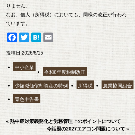
りません。
なお、個人（所得税）においても、同様の改正が行われ
ています。
F
T
H
E
a
wi
at
m
投稿日:2026/6/15
c
tt
e
ail
e
er
n
中小企業
令和8年度税制改正
b
a
o
少額減価償却資産の特例
所得税
農業協同組合
o
青色申告書
k
« 熱中症対策義務化と労務管理上のポイントについて
今話題の2027エアコン問題について »