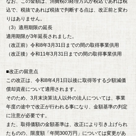
なお、この金額は、消費税の経理方式が税込であれば税
込で、税抜であれば税抜で判断する点は、改正前と変わ
りはありません。
（3）適用期限の延長
適用期限が3年延長されました。
（改正前）令和8年3月31日までの間の取得事業供用
（改正後）令和11年3月31日までの間の取得事業供用
■改正の留意点
この改正は、令和8年4月1日以後に取得等する少額減価
償却資産について適用されます。
そのため、3月末決算法人以外の法人については、事業
年度の途中で改正が行われる事になり、金額基準の判定
に注意が必要です。
また、取得価額の金額基準は、改正により引き上げられ
たものの、限度額「年間300万円」については変更があ