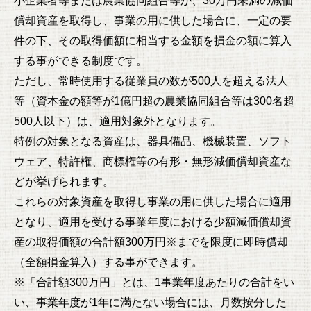
償却資産を取得し、事業の用に供した場合に、一定の要
件の下、その取得価額に相当する金額を損金の額に算入
する事ができる制度です。
ただし、常時使用する従業員の数が500人を超える法人
等（資本金の額等が1億円超の農業協同組合等は300名超
500人以下）は、適用対象外となります。
特例の対象となる資産は、器具備品、機械装置、ソフト
ウェア、特許権、商標権等の有形・無形減価償却資産な
どが挙げられます。
これらの対象資産を取得し事業の用に供した場合に適用
となり、適用を受ける事業年度における少額減価償却資
産の取得価額の合計額300万円※までを限度に即時償却
（全額損金算入）する事ができます。
※「合計額300万円」とは、1事業年度あたりの合計をい
い、事業年度が1年に満たない場合には、月数按分した