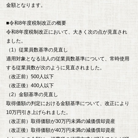
金額となります。
■令和8年度税制改正の概要
令和8年度税制改正において、大きく次の点が見直され
ました。
（1）従業員数基準の見直し
適用対象となる法人の従業員数基準について、常時使用
する従業員数が次のように見直されました。
（改正前）500人以下
（改正後）400人以下
（2）金額基準の見直し
取得価額の判定における金額基準について、改正により
10万円引き上げられました。
（改正前）取得価額が30万円未満の減価償却資産
（改正後）取得価額が40万円未満の減価償却資産