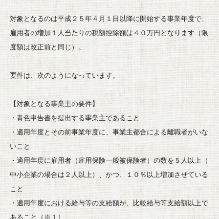
対象となるのは平成２５年４月１日以降に開始する事業年度で、
雇用者の増加１人当たりの税額控除額は４０万円となります（
限
度額は改正前と同じ）。
要件は、次のようになっています。
【対象となる事業主の要件】
・青色申告書を提出する事業主であること
・適用年度とその前事業年度に、
事業主都合による離職者がいな
いこと
・適用年度に雇用者（雇用保険一般被保険者）の数を５人以上（
中小企業の場合は２人以上）、かつ、１０％
以上増加させている
こと
・適用年度における給与等の支給額が、
比較給与等支給額以上で
あること（※１）