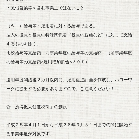
・風俗営業等を営む事業主ではないこと
（※１）給与等：雇用者に対する給与である。
法人の役員と役員の特殊関係者（役員の親族など）
に対して支給
するものを除く。
比較給与等支給額：前事業年度の給与等の支給額＋（
前事業年度
の給与等の支給額×雇用増加割合×３０％）
適用年度開始後２カ月以内に、雇用促進計画を作成し、
ハローワ
ークに提出する必要がありますので、
ご注意ください！
◎「所得拡大促進税制」の創設
平成２５年４月１日から平成２８年３月３１日までの間に開始す
る
事業年度が対象です。