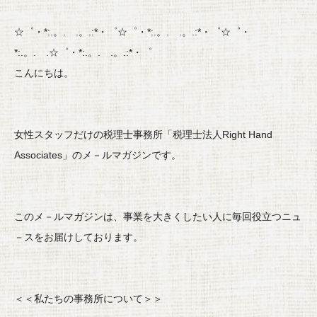
☆゜・*:.。. .。.:*・゜☆゜・*:.。. .。.:*・゜☆゜・
*:.。. .☆゜・*:.。. .。.:*・゜
こんにちは。
税理士法人Right Hand
女性スタッフだけの税理士事務所「
Associates
」のメ－ルマガジンです。
このメ－ルマガジンは、事業を大きくしたい人に毎回役立つニュ
－
スをお届けしております。
＜＜私たちの事務所について＞＞