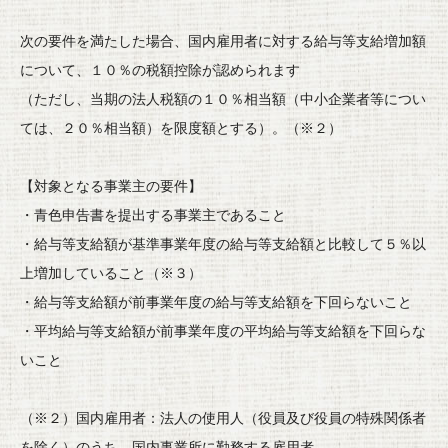
次の要件を満たした場合、
国内雇用者に対する給与等支給増加額
について、１０％
の税額控除が認められます
（ただし、当期の法人税額の１０％相当額（
中小企業者等につい
ては、２０％相当額）を限度額とする）。（※
２）
【対象となる事業主の要件】
・青色申告書を提出する事業主であること
・給与等支給額が基準事業年度の給与等支給額と比較して５％
以
上増加していること（※３）
・給与等支給額が前事業年度の給与等支給額を下回らないこと
・
平均給与等支給額が前事業年度の平均給与等支給額を下回らな
いこ
と
（※２）国内雇用者：法人の使用人（
役員及び役員の特殊関係者
を除く）のうち、
国内事業所に勤務する雇用者