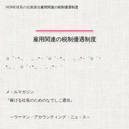
HOME
社長の右腕通信
雇用関連の税制優遇制度
雇用関連の税制優遇制度
☆゜・*:.。. .。.:*・゜☆゜・*:.。. .。.:*・゜☆゜・
*:.。. .☆゜・*:.。. .。.:*・゜
メ－ルマガジン
『稼げる社長のためのなでしこ通信』
～ウーマン・アカウンティング・ニュ－ス～