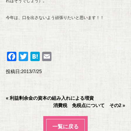
れはそうでしょう）。
今年は、口を出さないよう頑張りたいと思います！！
F
T
H
E
a
wi
at
m
投稿日:2013/7/25
c
tt
e
ail
e
er
n
b
a
« 利益剰余金の資本の組み入れによる増資
o
消費税 免税点について その2 »
o
k
一覧に戻る