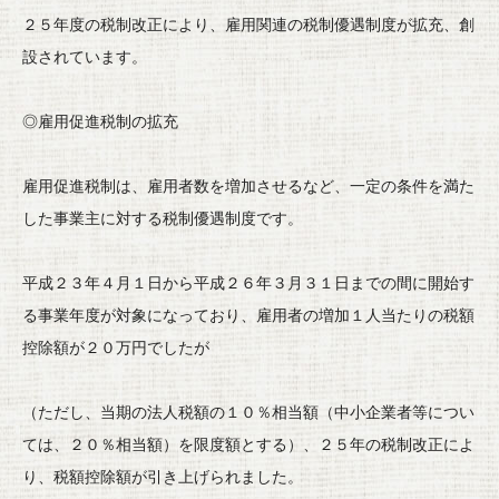
２５年度の税制改正により、雇用関連の税制優遇制度が拡充、
創
設されています。
◎雇用促進税制の拡充
雇用促進税制は、雇用者数を増加させるなど、
一定の条件を満た
した事業主に対する税制優遇制度です。
平成２３年４月１日から平成２６年３月３１日までの間に開始す
る
事業年度が対象になっており、
雇用者の増加１人当たりの税額
控除額が２０万円でしたが
（ただし、当期の法人税額の１０％相当額（
中小企業者等につい
ては、２０％相当額）を限度額とする）、
２５年の税制改正によ
り、税額控除額が引き上げられました。